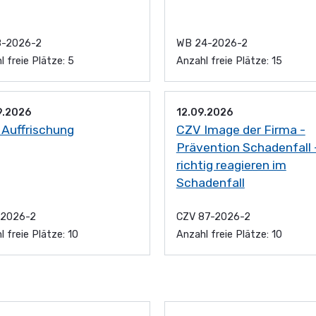
8-2026-2
WB 24-2026-2
l freie Plätze: 5
Anzahl freie Plätze: 15
Die Fahrkurse mit An
Schwendener sind se
empfehlen. Sie sind
9.2026
12.09.2026
abwechslungsreich u
Auffrischung
CZV Image der Firma -
Praxis auf der Strass
Prävention Schadenfall 
lehrreich,
richtig reagieren im
Schadenfall
Eva
-2026-2
CZV 87-2026-2
l freie Plätze: 10
Anzahl freie Plätze: 10