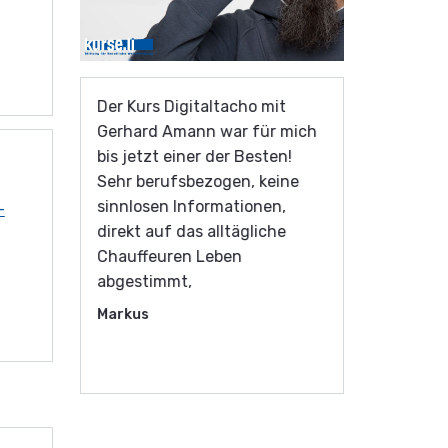
dy
Der Kurs Digitaltacho mit
Sehr bemer
hr zu
Gerhard Amann war für mich
Kursleiter. 
bis jetzt einer der Besten!
Motivation 
nd die
Sehr berufsbezogen, keine
richtig supe
e sehr
sinnlosen Informationen,
herübergebr
-
direkt auf das alltägliche
super inter
Chauffeuren Leben
Hatte noch 
abgestimmt,
interessan
lebendigen
Markus
Teil humorv
Hildegard