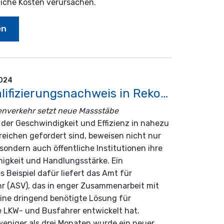
liche Kosten verursachen.
en
2024
Fahrerqualifizierungsnachweis in Rekordzeit eingeführt
enverkehr setzt neue Massstäbe
in der Geschwindigkeit und Effizienz in nahezu
reichen gefordert sind, beweisen nicht nur
ondern auch öffentliche Institutionen ihre
igkeit und Handlungsstärke. Ein
 Beispiel dafür liefert das Amt für
r (ASV), das in enger Zusammenarbeit mit
ine dringend benötigte Lösung für
e LKW- und Busfahrer entwickelt hat.
weniger als drei Monaten wurde ein neuer