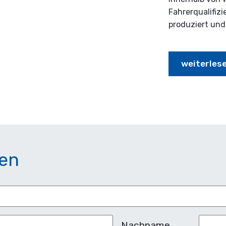
Fahrerqualifiz
produziert und
weiterles
ren
Nachname