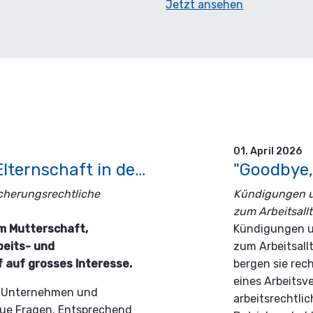
Jetzt ansehen
01. April 2026
"Mutterschaft, Vaterschaft & Elternschaft in der Praxis"
icherungsrechtliche
Kündigungen 
zum Arbeitsall
um Mutterschaft,
Kündigungen 
beits- und
zum Arbeitsall
f auf grosses Interesse.
bergen sie rech
eines Arbeitsv
lt Unternehmen und
arbeitsrechtl
eue Fragen. Entsprechend