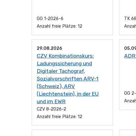
GG 1-2026-6
TK 6
Anzahl freie Plätze: 12
Anzah
29.08.2026
05.0
CZV Kombinationskurs:
ADR 
Ladungssicherung und
Digitaler Tachograf,
Sozialvorschriften ARV-1
(Schweiz), ARV
(Liechtenstein), in der EU
GG 2
und im EWR
Anzah
CZV 8-2026-2
Anzahl freie Plätze: 12