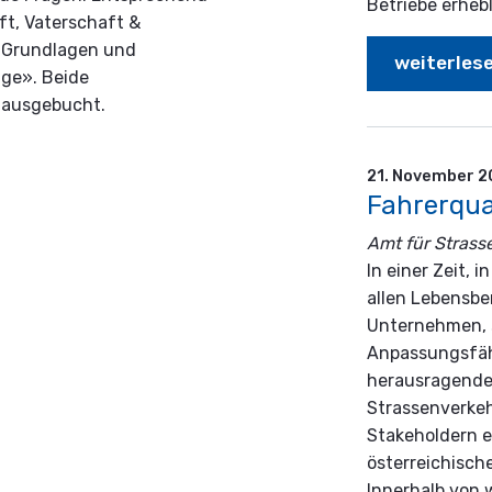
Betriebe erheb
ft, Vaterschaft &
he Grundlagen und
weiterles
ge». Beide
 ausgebucht.
21. November 
Amt für Strass
In einer Zeit, 
allen Lebensbe
Unternehmen, s
Anpassungsfäh
herausragendes
Strassenverkeh
Stakeholdern e
österreichisch
Innerhalb von 